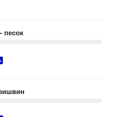
- песок
к
ришвин