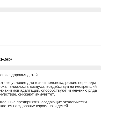
вья»
ения здоровья детей.
ртные условия для жизни человека, резкие перепады
окая влажность воздуха, воздействуя на неокрепший
механизмов адаптации, способствуют изменению ряда
чувствие, снижают иммунитет.
шленные предприятия, создающие экологически
жается на здоровье взрослых и детей.