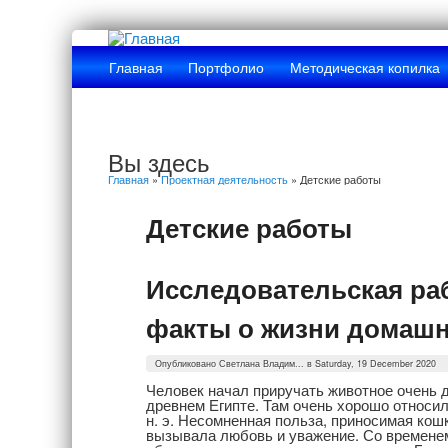
Главная
Портфолио
Методическая копилка
Вы здесь
Главная
»
Проектная деятельность
» Детские работы
Детские работы
Исследовательская раб
факты о жизни домаш
Опубликовано
Светлана Владим...
в Saturday, 19 December 2020
Человек начал приручать животное очень д
древнем Египте. Там очень хорошо относил
н. э. Несомненная польза, приносимая кош
вызывала любовь и уважение. Со временем