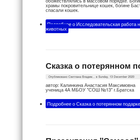
обожествлялись в массовом порядке. Богин
храмы покровительнице кошек, богине Баст
спасали кошек.
Подробнее
о Исследовательская работа н
животных
Сказка о потерянном п
Опубликовано
Светлана Владим...
в Sunday, 13 December 2020
автор: Калинкина Анастасия Максимовна
ученица 4А МБОУ "СОШ №13" г.Братска
Подробнее
о Сказка о потерянном подарк