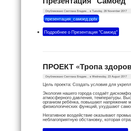
Презентация "Самоед"
Опубликовано
Светлана Владим...
в Tuesday, 28 November 2017
презентация_самоед.pptx
Подробнее
о Презентация "Самоед"
ПРОЕКТ «Тропа здоро
Опубликовано
Светлана Владим...
в Wednesday, 23 August 2017
Цель проекта: Создать условия для укрепл
Экология нашего города создаёт дискомфо
атмосферного давления, температуры. Выс
организм ребёнка, повышают напряжение 
физиологических функций, ухудшают само
Негативное воздействие оказывают промы
неблагоприятную обстановку, которая отра