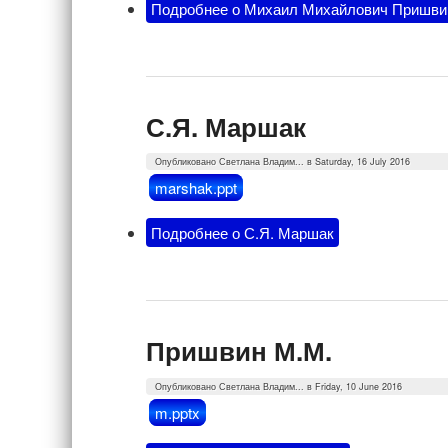
Подробнее
о Михаил Михайлович Пришви
С.Я. Маршак
Опубликовано
Светлана Владим...
в Saturday, 16 July 2016
marshak.ppt
Подробнее
о С.Я. Маршак
Пришвин М.М.
Опубликовано
Светлана Владим...
в Friday, 10 June 2016
m.pptx