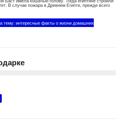
я Баст имела кошачью голову. Тогда египтяне строили
ет. В случае пожара в Древнем Египте, прежде всего
а тему: интересные факты о жизни домашних
одарке
е