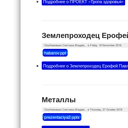
Подробнее
о ПРОЕКТ «Тропа здоровья»
Землепроходец Ерофе
Опубликовано
Светлана Владим...
в Friday, 18 November 2016
habarov.ppt
Подробнее
о Землепроходец Ерофей Пав
Металлы
Опубликовано
Светлана Владим...
в Thursday, 27 October 2016
prezentaciya2.pptx