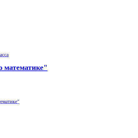
асса
о математике"
тематике"