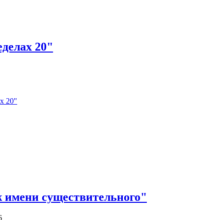
делах 20"
х 20"
ж имени существительного"
6