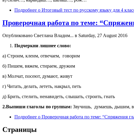
Подробнее
о Итоговый тест по русскому языку для 4 клас
Проверочная работа по теме: “Спряжен
Опубликовано
Светлана Владим...
в Saturday, 27 August 2016
Подчеркни лишнее слово
:
а) Строим, клеим, отвечаем, говорим
б) Пишем, вяжем, стираем, дружим
в) Молчат, посеют, думают, живут
г) Читать, делать, лететь, накрыл, петь
д) Брить, стелить, ненавидеть, слышать, строить, гнать
2.В
ыпиши глаголы по группам:
Звучишь, думаешь, дышим, вер
Подробнее
о Проверочная работа по теме: “Спряжения гл
Страницы