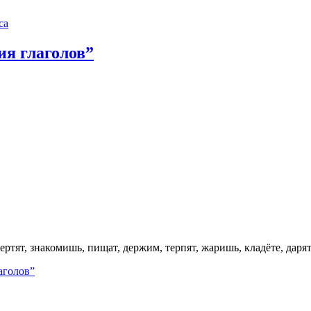
са
ия глаголов”
тят, знакомишь, пищат, держим, терпят, жаришь, кладёте, дарят,
аголов”