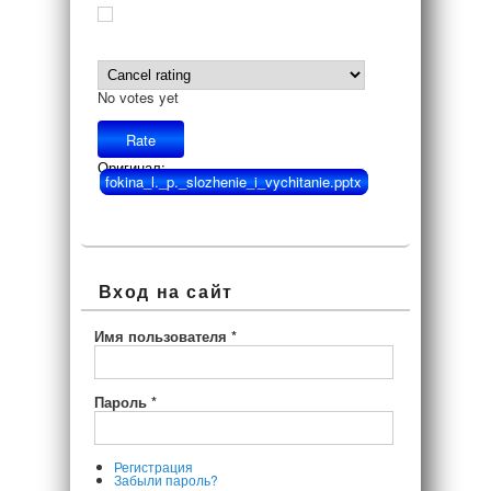
No votes yet
Оригинал:
fokina_l._p._slozhenie_i_vychitanie.pptx
Вход на сайт
Имя пользователя
*
Пароль
*
Регистрация
Забыли пароль?