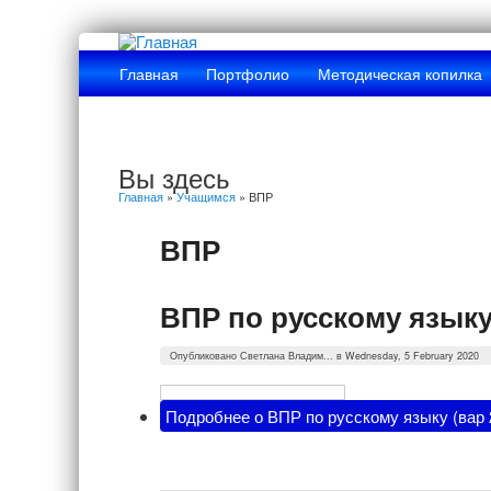
Главная
Портфолио
Методическая копилка
Вы здесь
Главная
»
Учащимся
» ВПР
ВПР
ВПР по русскому языку 
Опубликовано
Светлана Владим...
в Wednesday, 5 February 2020
Подробнее
о ВПР по русскому языку (вар 