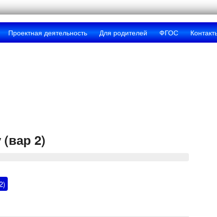
Проектная деятельность
Для родителей
ФГОС
Контакт
(вар 2)
2)