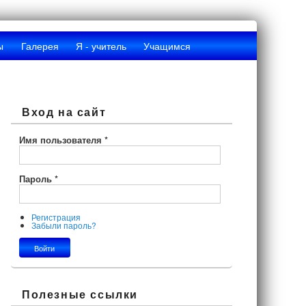
ы
Галерея
Я - учитель
Учащимся
Вход на сайт
Имя пользователя
*
Пароль
*
Регистрация
Забыли пароль?
Полезные ссылки