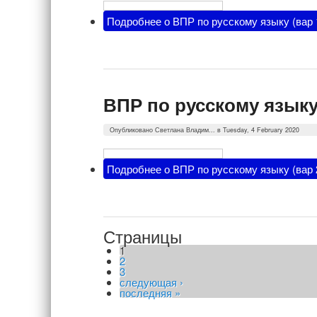
Подробнее
о ВПР по русскому языку (вар 
ВПР по русскому языку 
Опубликовано
Светлана Владим...
в Tuesday, 4 February 2020
Подробнее
о ВПР по русскому языку (вар 
Страницы
1
2
3
следующая ›
последняя »