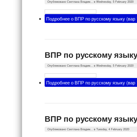
Опубликовано
Светлана Владим...
в Wednesday, 5 February 2020
Подробнее
о ВПР по русскому языку (вар 
ВПР по русскому языку 
Опубликовано
Светлана Владим...
в Wednesday, 5 February 2020
Подробнее
о ВПР по русскому языку (вар 
ВПР по русскому языку 
Опубликовано
Светлана Владим...
в Tuesday, 4 February 2020