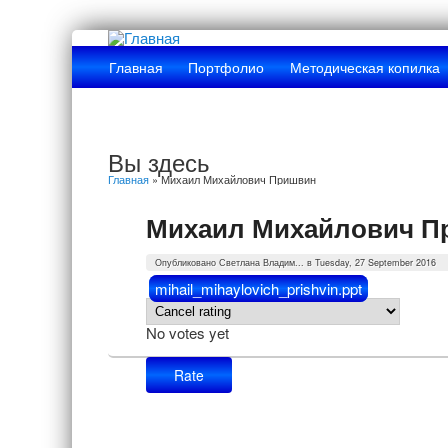
Главная
Портфолио
Методическая копилка
Вы здесь
Главная
» Михаил Михайлович Пришвин
Михаил Михайлович П
Опубликовано
Светлана Владим...
в Tuesday, 27 September 2016
mihail_mihaylovich_prishvin.ppt
No votes yet