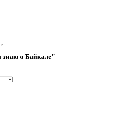
ле"
 знаю о Байкале"