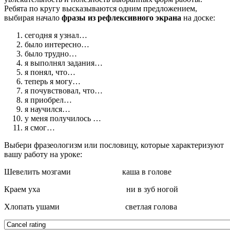
Ребята по кругу высказываются одним предложением,
выбирая начало
фразы из рефлексивного экрана
на доске:
сегодня я узнал…
было интересно…
было трудно…
я выполнял задания…
я понял, что…
теперь я могу…
я почувствовал, что…
я приобрел…
я научился…
у меня получилось …
я смог…
Выбери фразеологизм или пословицу, которые характеризуют
вашу работу на уроке:
Шевелить мозгами каша в голове
Краем уха ни в зуб ногой
Хлопать ушами светлая голова