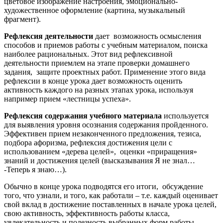
цветовое изображение настроения, эмоционально-
художественное оформление (картина, музыкальный
фрагмент).
Рефлексия деятельности
дает возможность осмысления
способов и приемов работы с учебным материалом, поиска
наиболее рациональных. Этот вид рефлексивной
деятельности приемлем на этапе проверки домашнего
задания, защите проектных работ. Применение этого вида
рефлексии в конце урока дает возможность оценить
активность каждого на разных этапах урока, используя
например прием «лестницы успеха».
Рефлексия содержания учебного материала
используется
для выявления уровня осознания содержания пройденного.
Эффективен прием незаконченного предложения, тезиса,
подбора афоризма, рефлексия достижения цели с
использованием «дерева целей», оценки «приращения»
знаний и достижения целей (высказывания Я не знал…
-Теперь я знаю…).
Обычно в конце урока подводятся его итоги, обсуждение
того, что узнали, и того, как работали – т.е. каждый оценивает
свой вклад в достижение поставленных в начале урока целей,
свою активность, эффективность работы класса,
увлекательность и полезность выбранных форм работы.