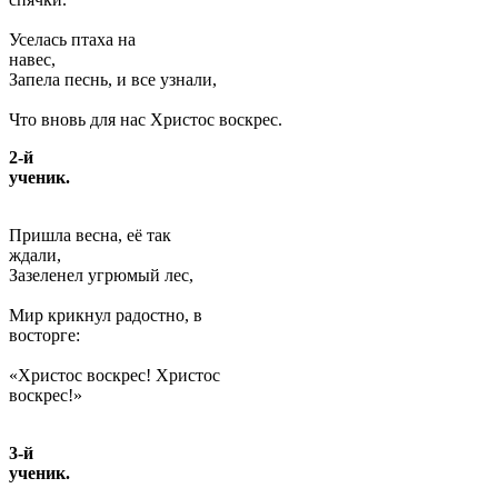
Уселась птаха на
наве
Запела песнь, и все узнали,
Что вновь для нас Христос воскрес.
2-й
учени
Пришла весна, её так
ждали
Зазеленел угрюмый лес,
Мир крикнул радостно, в
востор
«Христос воскрес! Христос
воск
3-й
учен