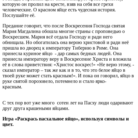
которую он пролил на кресте, взяв на себя все грехи
человеческие. О красном яйце есть чудесная история.
Послушайте её.
Предание говорит, что после Воскресения Господа святая
Мария Магдалина обошла многие страны с проповедью о
Воскресшем. Мария всё отдала Господу и ради него
обнищала. Но обогатилась она верою христовой и ради неё
пришла во дворец к императору Тиберию в Риме. Она
принесла куриное яйцо - дар самых бедных людей. Она
принесла императору веру в Воскресение Христа и вложила
её в слова приветствия: «Христос воскрес!» «Не верю этому, -
сказал император – так же как и в то, что это белое яйцо в
твоей руке может стать красным!». И пока он говорил, яйцо в
руке святой порозовело, потемнело и стало ярко-
красн
С тех пор вот уже много сотен лет на Пасху люди одаривают
друг друга крашеными яйцами.
Игра «Раскрась пасхальное яйцо», используя символы и
цвет.