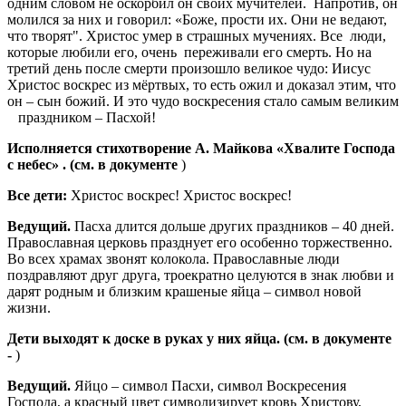
одним словом не оскорбил он своих мучителей. Напротив, он
молился за них и говорил: «Боже, прости их. Они не ведают,
что творят". Христос умер в страшных мучениях. Все люди,
которые любили его, очень переживали его смерть. Но на
третий день после смерти произошло великое чудо: Иисус
Христос воскрес из мёртвых, то есть ожил и доказал этим, что
он – сын божий. И это чудо воскресения стало самым великим
праздником – Пасхой!
Исполняется стихотворение А. Майкова «Хвалите Господа
с небес» . (см. в документе
)
Все дети:
Христос воскрес! Христос воскрес!
Ведущий.
Пасха длится дольше других праздников – 40 дней.
Православная церковь празднует его особенно торжественно.
Во всех храмах звонят колокола. Православные люди
поздравляют друг друга, троекратно целуются в знак любви и
дарят родным и близким крашеные яйца – символ новой
жизни.
Дети выходят к доске в руках у них яйца. (см. в документе
-
)
Ведущий.
Яйцо – символ Пасхи, символ Воскресения
Господа, а красный цвет символизирует кровь Христову,