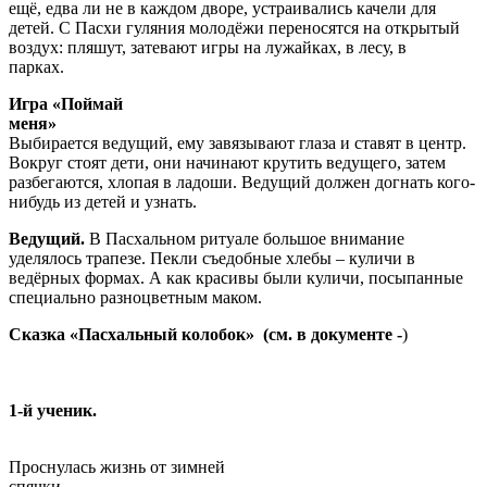
ещё, едва ли не в каждом дворе, устраивались качели для
детей. С Пасхи гуляния молодёжи переносятся на открытый
воздух: пляшут, затевают игры на лужайках, в лесу, в
парках.
Игра «Поймай
меня
Выбирается ведущий, ему завязывают глаза и ставят в центр.
Вокруг стоят дети, они начинают крутить ведущего, затем
разбегаются, хлопая в ладоши. Ведущий должен догнать кого-
нибудь из детей и узнать.
Ведущий.
В Пасхальном ритуале большое внимание
уделялось трапезе. Пекли съедобные хлебы – куличи в
ведёрных формах. А как красивы были куличи, посыпанные
специально разноцветным маком.
Сказка «Пасхальный колобок» (см. в документе -
)
1-й ученик.
Проснулась жизнь от зимней
спячки.