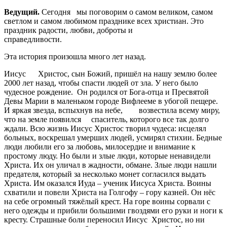
Ведущий.
Сегодня мы поговорим о самом великом, самом
светлом и самом любимом празднике всех христиан. Это
праздник радости, любви, доброты и
справедливости.
Эта история произошла много лет назад.
Иисус Христос, сын Божий, пришёл на нашу землю более
2000 лет назад, чтобы спасти людей от зла. У него было
чудесное рождение. Он родился от Бога-отца и Пресвятой
Девы Марии в маленьком городе Вифлееме в убогой пещере.
И яркая звезда, вспыхнув на небе, возвестила всему миру,
что на земле появился спаситель, которого все так долго
ждали. Всю жизнь Иисус Христос творил чудеса: исцелял
больных, воскрешал умерших людей, усмирял стихии. Бедные
люди любили его за любовь, милосердие и внимание к
простому люду. Но были и злые люди, которые ненавидели
Христа. Их он уличал в жадности, обмане. Злые люди нашли
предателя, который за несколько монет согласился выдать
Христа. Им оказался Иуда – ученик Иисуса Христа. Воины
схватили и повели Христа на Голгофу – гору казней. Он нёс
на себе огромный тяжёлый крест. На горе воины сорвали с
него одежды и прибили большими гвоздями его руки и ноги к
кресту. Страшные боли переносил Иисус Христос, но ни