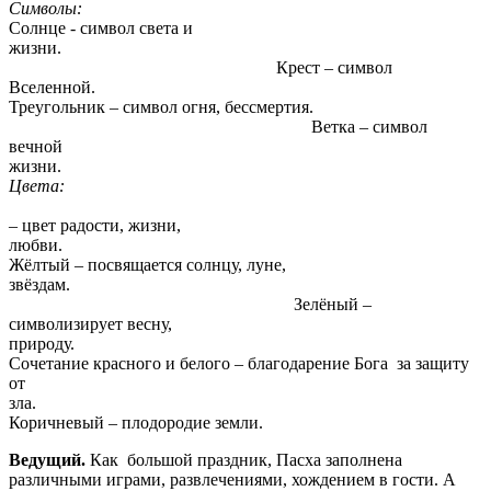
Симво
Солнце - символ света и
жизни.
Крест – символ
Вселенно
Треугольник – символ огня, бессмертия.
Ветка – символ
вечной
жизни
Цвета:
– цвет радости, жизни,
любв
Жёлтый – посвящается солнцу, луне,
звёздам.
Зелёный –
символизирует весну,
природ
Сочетание красного и белого – благодарение Бога за защиту
от
зл
Коричневый – плодородие земли.
Ведущий.
Как большой праздник, Пасха заполнена
различными играми, развлечениями, хождением в гости. А