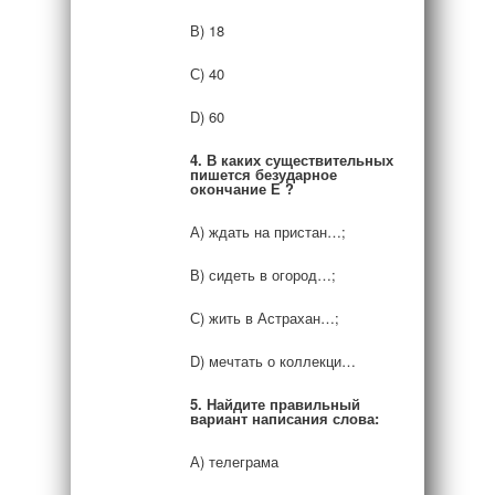
В) 18
С) 40
D) 60
4. В каких существительных
пишется безударное
окончание Е ?
А) ждать на пристан…;
В) сидеть в огород…;
С) жить в Астрахан…;
D) мечтать о коллекци…
5. Найдите правильный
вариант написания слова:
А) телеграма