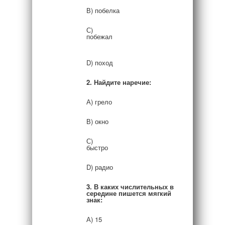
В) побелка
С)
побежал
D) поход
2. Найдите наречие:
А) грело
В) окно
С)
быстро
D) радио
3. В каких числительных в
середине пишется мягкий
знак:
А) 15