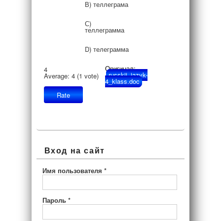
В) теллеграма
С)
теллеграмма
D) телеграмма
Оригинал:
4
russkij_jazyk-
Average:
4
(
1
vote)
4_klass.doc
Вход на сайт
Имя пользователя
*
Пароль
*