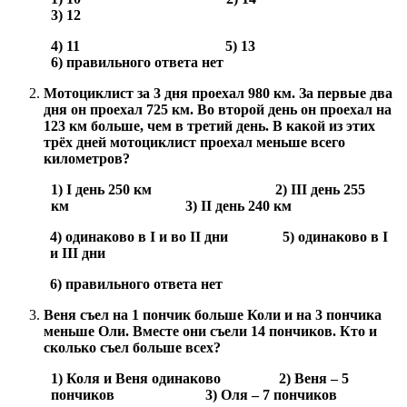
3) 12
4) 11 5) 13
6) правильного ответа нет
Мотоциклист за 3 дня проехал 980 км. За первые два
дня он проехал 725 км. Во второй день он проехал на
123 км больше, чем в третий день. В какой из этих
трёх дней мотоциклист проехал меньше всего
километров?
1)
I
день 250 км 2)
III
день 255
км 3)
II
день 240 км
4) одинаково в
I
и во
II
дни 5) одинаково в
I
и
III
дни
6) правильного ответа нет
Веня съел на 1 пончик больше Коли и на 3 пончика
меньше Оли. Вместе они съели 14 пончиков. Кто и
сколько съел больше всех?
1) Коля и Веня одинаково 2) Веня – 5
пончиков 3) Оля – 7 пончиков