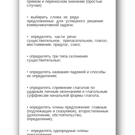
прямом и переносном значении (простые
случаи);
• выбирать слова из ряда
предложенных для успешного решения
коммуникативной задачи.
• определять части речи:
существительное, прилагательное, глагол,
местоимение, предлог, союз;
• определять три типа склонения
существительных;
• определять названия падежей и способы
их определения;
• определять спряжение глаголов по
ударным личным окончаниям и глагольным
суффиксам начальной формы глагола.
• определять члены предложения: главные
(подлежащее и сказуемое), второстепенные
(дополнение, обстоятельство,
определение);
• определять однородные члены
предложения;