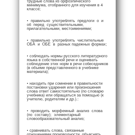
трудные слова из орфоэпического
минимума, отобранного для изучения в 4
классе;
• правильно употреблять предлоги о и
об перед существительными,
прилагательными, местоимениями;
• правильно употреблять числительные
ОБА и ОБЕ в разных падежных формах;
• соблюдать нормы русского литературного
языка в собственной речи и оценивать
соблюдение этих норм в речи собеседников
(в объеме представленного в учебнике
материала);
• находить при сомнении в правильности
постановки ударения или произношения
слова ответ самостоятельно (по словарю
учебника) или обращаться за помощью (к
учителю, родителям и др.).:
• проводить морфемный анализ слова
(по составу); элементарный
словообразовательный анализ;
• сравнивать слова, связанные
отношениями производности, объяснять,