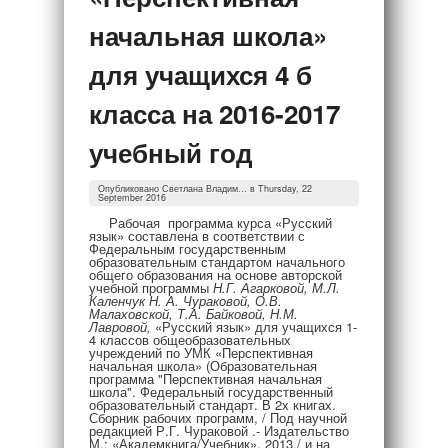
начальная школа»
для учащихся 4 б
класса на 2016-2017
учебный год
Опубликовано
Светлана Владим...
в Thursday, 22
September 2016
Рабочая программа курса «Русский
язык» составлена в соответствии с
Федеральным государственным
образовательным стандартом начального
общего образования на основе авторской
учебной программы
Н.Г. Агарковой, М.Л.
Каленчук Н. А. Чураковой, О.В.
Малаховской, Т.А. Байковой, Н.М.
Лавровой,
«Русский язык» для учащихся 1-
4 классов общеобразовательных
учреждений по УМК «Перспективная
начальная школа» (Образовательная
программа "Перспективная начальная
школа". Федеральный государственный
образовательный стандарт. В 2х книгах.
Сборник рабочих программ, / Под научной
редакцией Р.Г. Чураковой .- Издательство
М.: «Академкнига/Учебник», 2013./ и на